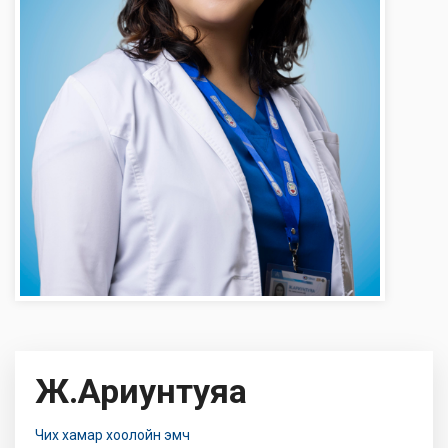
Ж.Ариунтуяа
Чих хамар хоолойн эмч