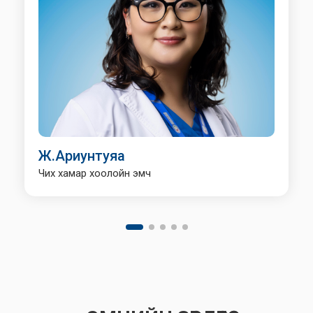
Ж.Ариунтуяа
Чих хамар хоолойн эмч