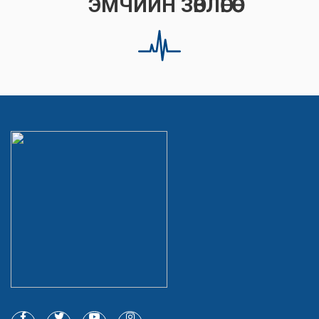
ЭМЧИЙН ЗӨВЛӨГӨӨ