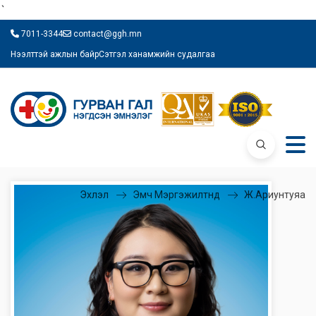
`
7011-3344
contact@ggh.mn
Нээлттэй ажлын байр
Сэтгэл ханамжийн судалгаа
Эхлэл
Эмч Мэргэжилтнүүд
Ж.Ариунтуяа