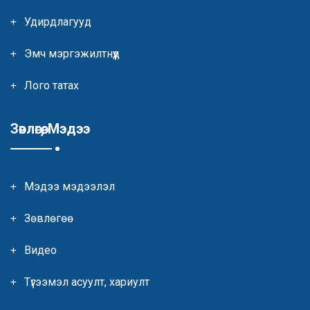
Удирдлагууд
Эмч мэргэжилтнүүд
Лого татах
Зөвлөгөө, Мэдээ
Мэдээ мэдээлэл
Зөвлөгөө
Видео
Түгээмэл асуулт, хариулт