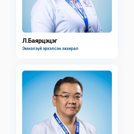
Л.Баярцэцэг
Эмнэлзүй эрхэлсэн захирал