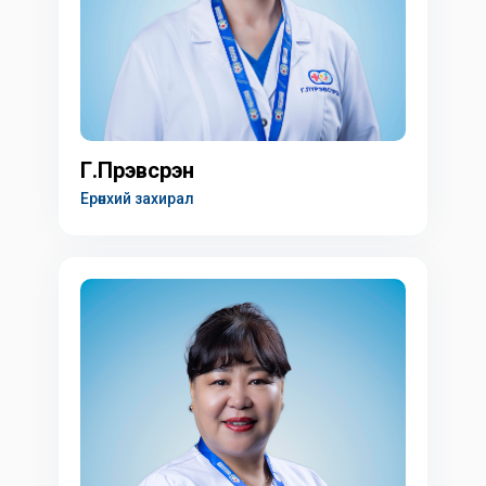
Г.Пүрэвсүрэн
Ерөнхий захирал