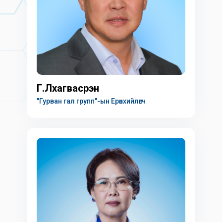
Г.Лхагвасүрэн
"Гурван гал групп"-ын Ерөнхийлөгч