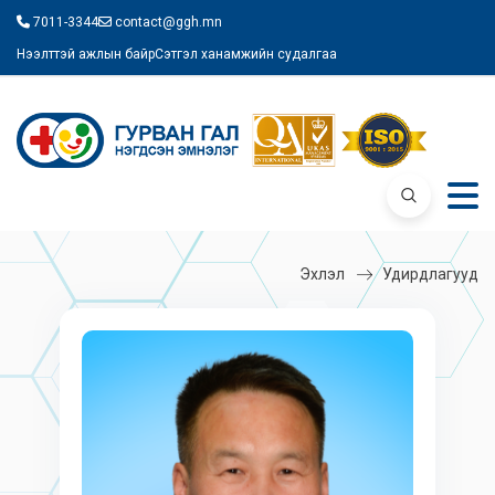
7011-3344
contact@ggh.mn
Нээлттэй ажлын байр
Сэтгэл ханамжийн судалгаа
Эхлэл
Удирдлагууд