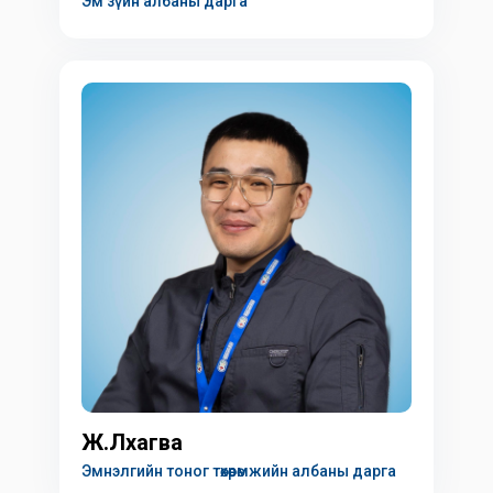
Эм зүйн албаны дарга
Ж.Лхагва
Эмнэлгийн тоног төхөөрөмжийн албаны дарга