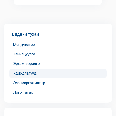
Бидний тухай
Мэндчилгээ
Танилцуулга
Эрхэм зорилго
Удирдлагууд
Эмч мэргэжилтнүүд
Лого татах