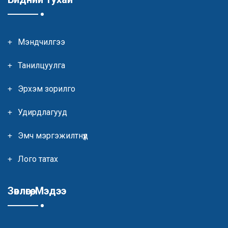
Мэндчилгээ
Танилцуулга
Эрхэм зорилго
Удирдлагууд
Эмч мэргэжилтнүүд
Лого татах
Зөвлөгөө, Мэдээ