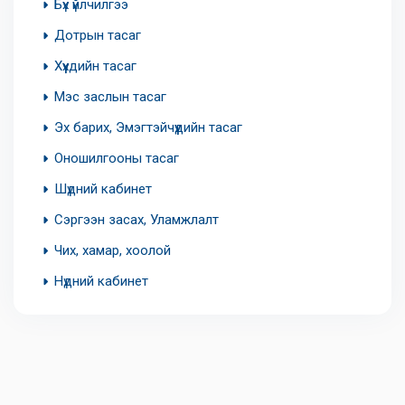
Бүх үйлчилгээ
Дотрын тасаг
Хүүхдийн тасаг
Мэс заслын тасаг
Эх барих, Эмэгтэйчүүдийн тасаг
Оношилгооны тасаг
Шүдний кабинет
Сэргээн засах, Уламжлалт
Чих, хамар, хоолой
Нүдний кабинет