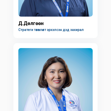
Д.Дөлгөөн
Стратеги төлөвлөлт эрхэлсэн дэд захирал