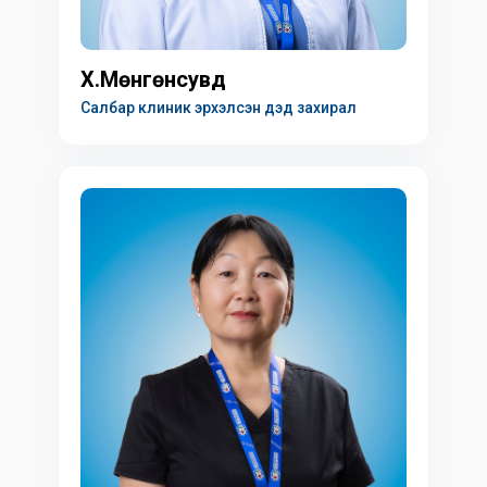
Х.Мөнгөнсувд
Салбар клиник эрхэлсэн дэд захирал