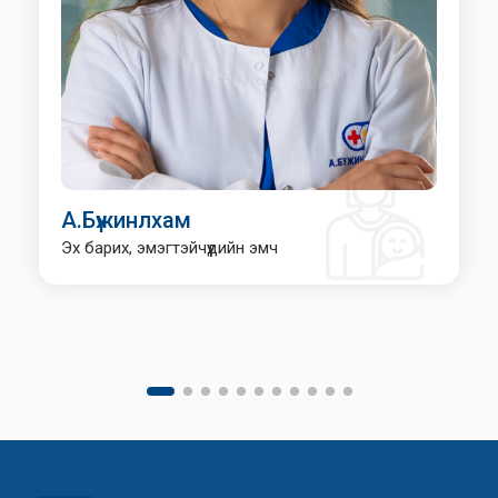
А.Бүжинлхам
Эх барих, эмэгтэйчүүдийн эмч