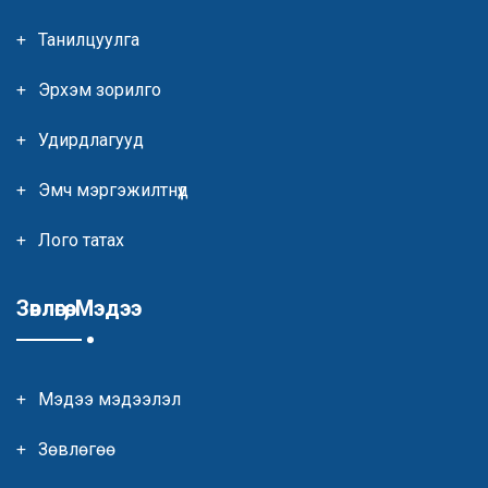
Танилцуулга
Эрхэм зорилго
Удирдлагууд
Эмч мэргэжилтнүүд
Лого татах
Зөвлөгөө, Мэдээ
Мэдээ мэдээлэл
Зөвлөгөө