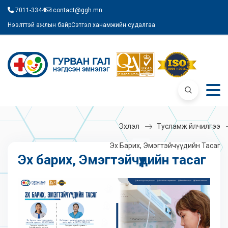
7011-3344
contact@ggh.mn
Нээлттэй ажлын байр
Сэтгэл ханамжийн судалгаа
Эхлэл
Тусламж Үйлчилгээ
Эх Барих, Эмэгтэйчүүдийн Тасаг
Эх барих, Эмэгтэйчүүдийн тасаг