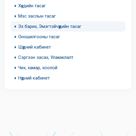
Хүүхдийн тасаг
Мэс заслын тасаг
Эх барих, Эмэгтэйчүүдийн тасаг
Оношилгооны тасаг
Шүдний кабинет
Сэргээн засах, Уламжлалт
Чих, хамар, хоолой
Нүдний кабинет