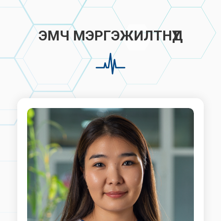
ЭМЧ МЭРГЭЖИЛТНҮҮД