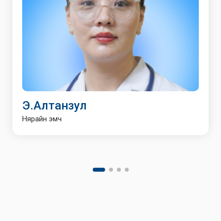
Э.Алтанзул
Нярайн эмч