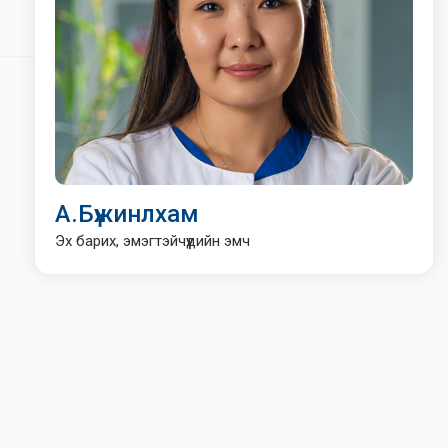
А.Бүжинлхам
Эх барих, эмэгтэйчүүдийн эмч