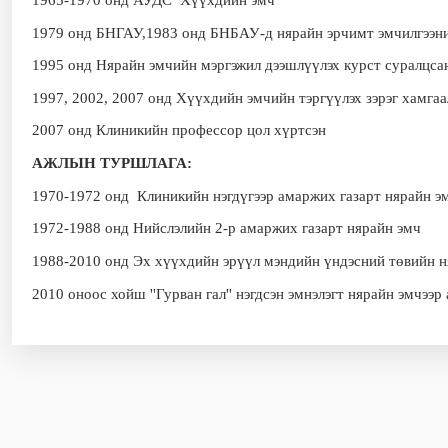
1979 онд БНГАУ,1983 онд БНБАУ-д нярайн эрчимт эмчилгээни
1995 онд Нярайн эмчийн мэргэжил дээшлүүлэх курст суралцса
1997, 2002, 2007 онд Хүүхдийн эмчийн тэргүүлэх зэрэг хамгаа
2007 онд Клиникийн профессор цол хүртсэн
АЖЛЫН ТУРШЛАГА:
1970-1972 онд Клиникийн нэгдүгээр амаржих газарт нярайн э
1972-1988 онд Нийслэлийн 2-р амаржих газарт нярайн эмч
1988-2010 онд Эх хүүхдийн эрүүл мэндийн үндэсний төвийн н
2010 оноос хойш ''Гурван гал'' нэгдсэн эмнэлэгт нярайн эмчээр