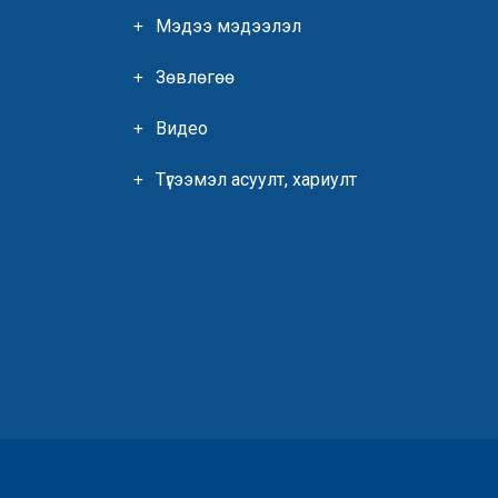
Мэдээ мэдээлэл
Зөвлөгөө
Видео
Түгээмэл асуулт, хариулт