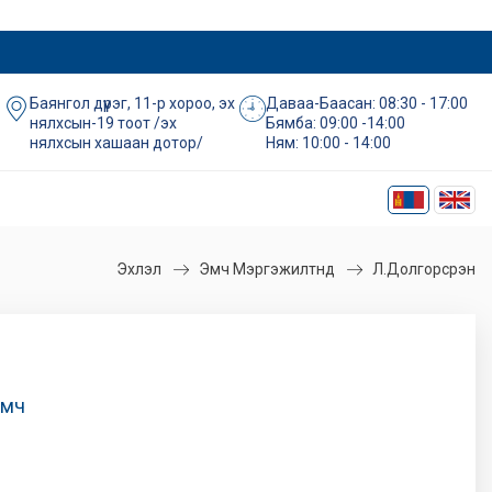
Баянгол дүүрэг, 11-р хороо, эх
Даваа-Баасан: 08:30 - 17:00
нялхсын-19 тоот /эх
Бямба: 09:00 -14:00
нялхсын хашаан дотор/
Ням: 10:00 - 14:00
Эхлэл
Эмч Мэргэжилтнүүд
Л.Долгорсүрэн
эмч