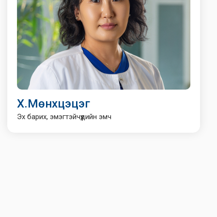
Х.Мөнхцэцэг
Эх барих, эмэгтэйчүүдийн эмч