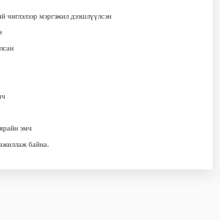
й чиглэлээр мэргэжил дээшлүүлсэн
н
лсан
мч
ярайн эмч
 ажиллаж байна.