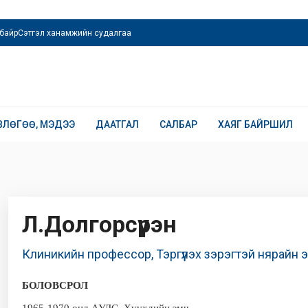
байр
Сэтгэл ханамжийн судалгаа
ВЛӨГӨӨ, МЭДЭЭ
ДААТГАЛ
САЛБАР
ХАЯГ БАЙРШИЛ
Л.Долгорсүрэн
Клиникийн профессор, Тэргүүлэх зэрэгтэй нярайн 
БОЛОВСРОЛ
1965-1970 онд АУДС Хүүхдийн эмч