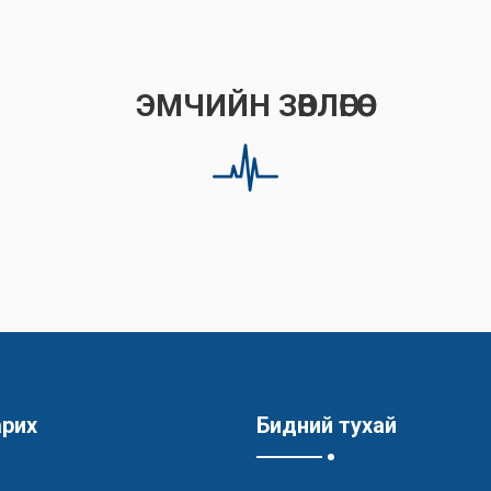
ЭМЧИЙН ЗӨВЛӨГӨӨ
арих
Бидний тухай