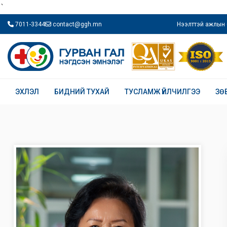
`
7011-3344
contact@ggh.mn
Нээлттэй ажлын 
ЭХЛЭЛ
БИДНИЙ ТУХАЙ
ТУСЛАМЖ ҮЙЛЧИЛГЭЭ
ЗӨ