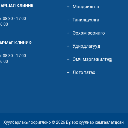
МАРШАЛ КЛИНИК:
Мэндчилгээ
 08:30 - 17:00
Танилцуулга
16:00
Эрхэм зорилго
ЯАРМАГ КЛИНИК:
Удирдлагууд
 08:30 - 17:00
Эмч мэргэжилтнүүд
16:00
Лого татах
Хуулбарлахыг хориглоно © 2026 Бүх эрх хуулиар хамгаалагдсан.