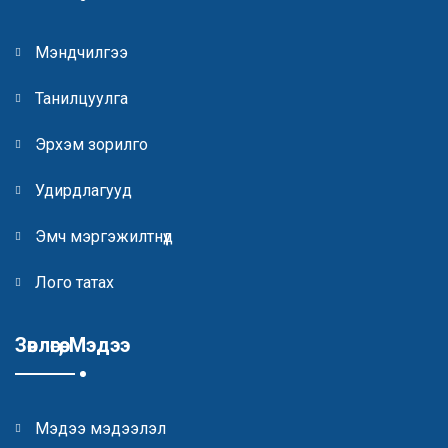
Мэндчилгээ
Танилцуулга
Эрхэм зорилго
Удирдлагууд
Эмч мэргэжилтнүүд
Лого татах
Зөвлөгөө, Мэдээ
Мэдээ мэдээлэл