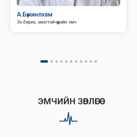
А.Бүжинлхам
Эх барих, эмэгтэйчүүдийн эмч
ЭМЧИЙН ЗӨВЛӨГӨӨ