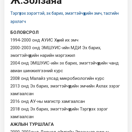
Ж.Золзаяа
Тэргүүлэх зэрэгтэй, эх барих, эмэгтэйчүүдийн эмч, тасгийн
эрхлэгч
БОЛОВСРОЛ
1994-2000 онд АУИС Хүний их эмч
2000-2003 онд ЭМШУИС-ийн МДИ Эх барих,
эмэгтэйчүүдийн нарийн мэргэжил
2004 онд ЭМШУИС-ийн эх барих, эмэгтэйчүүдийн чанд
авиан шинжилгээний курс
2008 онд Малайз улсад микробиологийн курс
2013 онд Эх барих, эмэгтэйчүүдийн эмчийн Ахлах зэрэг
хамгаалсан
2016 онд АУ-ны магистр хамгаалсан
2018 онд Эх барих, эмэгтэйчүүдийн Тэргүүлэх зэрэг
хамгаалсан
АЖЛЫН ТУРШЛАГА
2000-2001онд Дорнод аймгийн Эрээнцав сумын