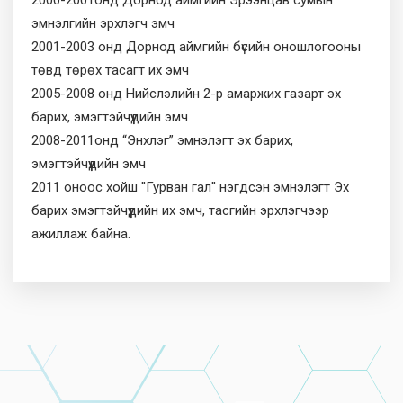
эмнэлгийн эрхлэгч эмч
2001-2003 онд Дорнод аймгийн бүсийн оношлогооны
төвд төрөх тасагт их эмч
2005-2008 онд Нийслэлийн 2-р амаржих газарт эх
барих, эмэгтэйчүүдийн эмч
2008-2011онд “Энхлэг” эмнэлэгт эх барих,
эмэгтэйчүүдийн эмч
2011 оноос хойш ''Гурван гал'' нэгдсэн эмнэлэгт Эх
барих эмэгтэйчүүдийн их эмч, тасгийн эрхлэгчээр
ажиллаж байна.