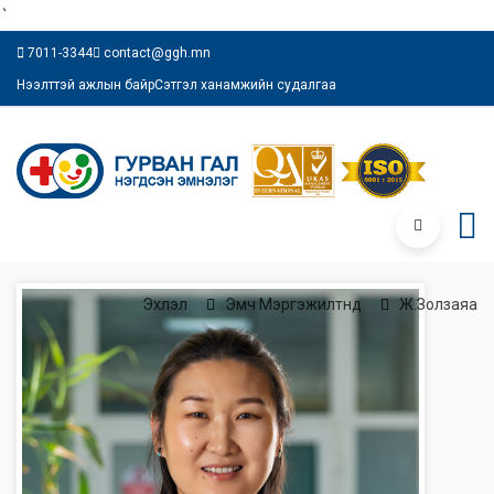
`
7011-3344
contact@ggh.mn
Нээлттэй ажлын байр
Сэтгэл ханамжийн судалгаа
Эхлэл
Эмч Мэргэжилтнүүд
Ж.Золзаяа