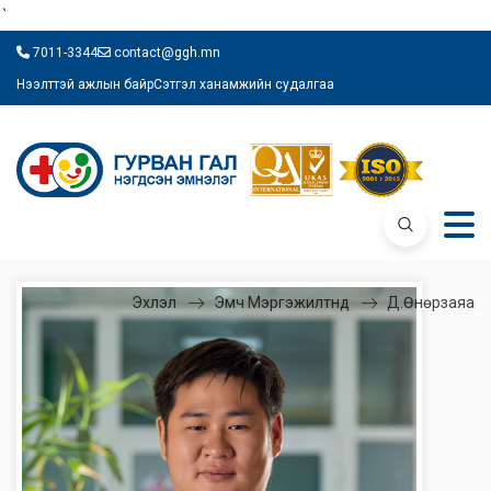
`
7011-3344
contact@ggh.mn
Нээлттэй ажлын байр
Сэтгэл ханамжийн судалгаа
Эхлэл
Эмч Мэргэжилтнүүд
Д.Өнөрзаяа