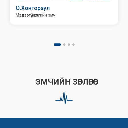
О.Хонгорзул
Мэдээгүйжүүлгийн эмч
ЭМЧИЙН ЗӨВЛӨГӨӨ