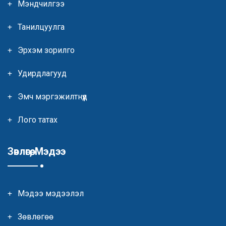
Мэндчилгээ
Танилцуулга
Эрхэм зорилго
Удирдлагууд
Эмч мэргэжилтнүүд
Лого татах
Зөвлөгөө, Мэдээ
Мэдээ мэдээлэл
Зөвлөгөө