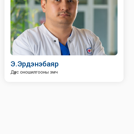
Э.Эрдэнэбаяр
Дүрс оношилгооны эмч