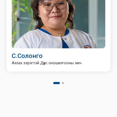
С.Солонго
Ахлах зэрэгтэй Дүрс оношилгооны эмч