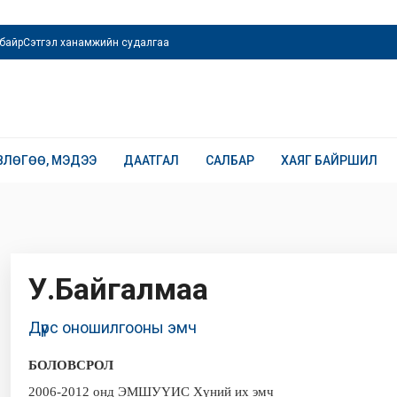
байр
Сэтгэл ханамжийн судалгаа
ВЛӨГӨӨ, МЭДЭЭ
ДААТГАЛ
САЛБАР
ХАЯГ БАЙРШИЛ
У.Байгалмаа
Дүрс оношилгооны эмч
БОЛОВСРОЛ
2006-2012 онд ЭМШУҮИС Хүний их эмч