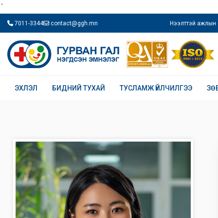
`
7011-3344
contact@ggh.mn
Нээлттэй ажлын 
ЭХЛЭЛ
БИДНИЙ ТУХАЙ
ТУСЛАМЖ ҮЙЛЧИЛГЭЭ
ЗӨ