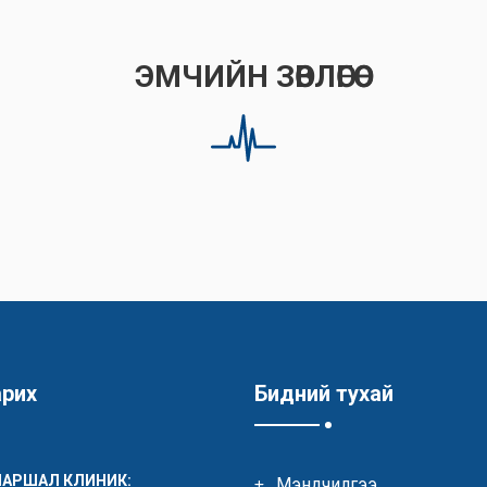
ЭМЧИЙН ЗӨВЛӨГӨӨ
арих
Бидний тухай
МАРШАЛ КЛИНИК:
Мэндчилгээ