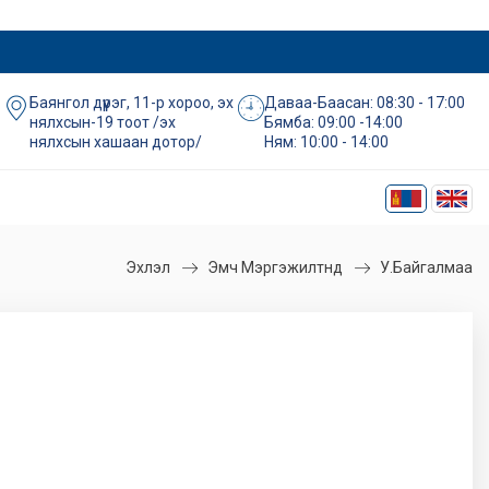
Баянгол дүүрэг, 11-р хороо, эх
Даваа-Баасан: 08:30 - 17:00
нялхсын-19 тоот /эх
Бямба: 09:00 -14:00
нялхсын хашаан дотор/
Ням: 10:00 - 14:00
Эхлэл
Эмч Мэргэжилтнүүд
У.Байгалмаа