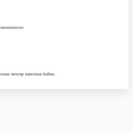
 оношилогоо
гооны эмчээр ажиллаж байна.