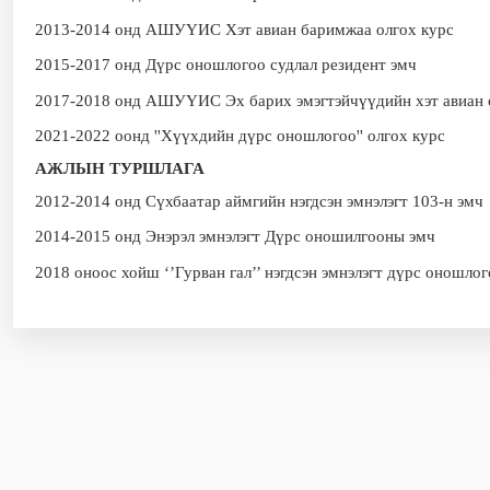
2013-2014 онд АШУҮИС Хэт авиан баримжаа олгох курс
2015-2017 онд Дүрс оношлогоо судлал резидент эмч
2017-2018 онд АШУҮИС Эх барих эмэгтэйчүүдийн хэт авиан
2021-2022 оонд ''Хүүхдийн дүрс оношлогоо'' олгох курс
АЖЛЫН ТУРШЛАГА
2012-2014 онд Сүхбаатар аймгийн нэгдсэн эмнэлэгт 103-н эмч
2014-2015 онд Энэрэл эмнэлэгт Дүрс оношилгооны эмч
2018 оноос хойш ‘’Гурван гал’’ нэгдсэн эмнэлэгт дүрс оношло