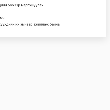
ийн эмчээр мэргэшүүлэх
эмч
 хүүхдийн их эмчээр ажиллаж байна.