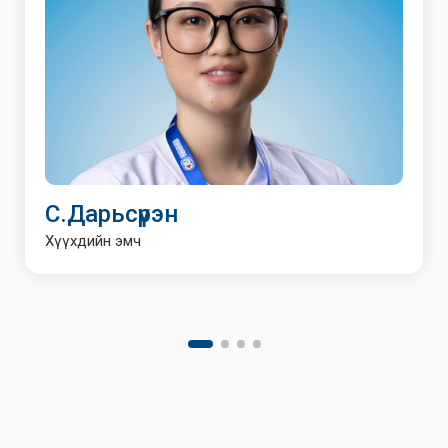
С.Дарьсүрэн
Хүүхдийн эмч