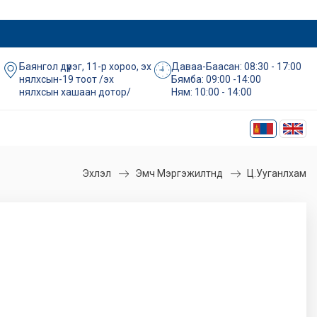
Баянгол дүүрэг, 11-р хороо, эх
Даваа-Баасан: 08:30 - 17:00
нялхсын-19 тоот /эх
Бямба: 09:00 -14:00
нялхсын хашаан дотор/
Ням: 10:00 - 14:00
Эхлэл
Эмч Мэргэжилтнүүд
Ц.Ууганлхам