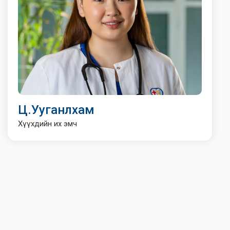
Ц.Ууганлхам
Хүүхдийн их эмч