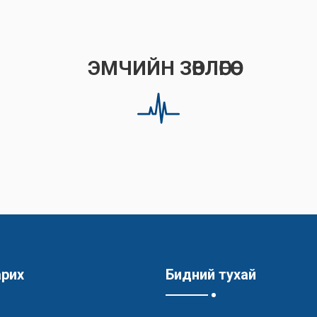
ЭМЧИЙН ЗӨВЛӨГӨӨ
арих
Бидний тухай