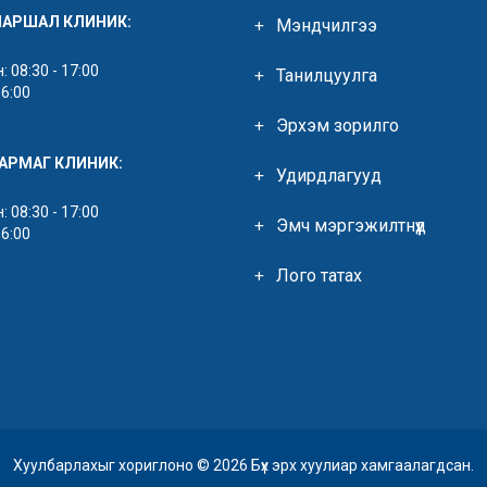
МАРШАЛ КЛИНИК:
Мэндчилгээ
 08:30 - 17:00
Танилцуулга
16:00
Эрхэм зорилго
ЯАРМАГ КЛИНИК:
Удирдлагууд
 08:30 - 17:00
Эмч мэргэжилтнүүд
16:00
Лого татах
Хуулбарлахыг хориглоно © 2026 Бүх эрх хуулиар хамгаалагдсан.