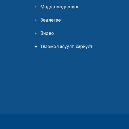
Мэдээ мэдээлэл
Зөвлөгөө
Видео
Түгээмэл асуулт, хариулт