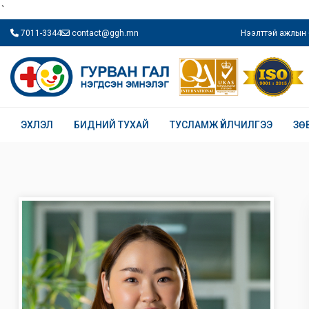
`
7011-3344
contact@ggh.mn
Нээлттэй ажлын 
ЭХЛЭЛ
БИДНИЙ ТУХАЙ
ТУСЛАМЖ ҮЙЛЧИЛГЭЭ
ЗӨ