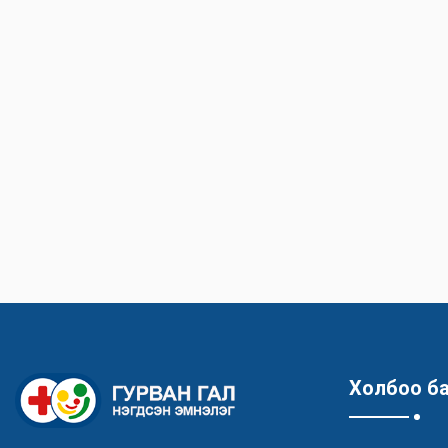
Холбоо б