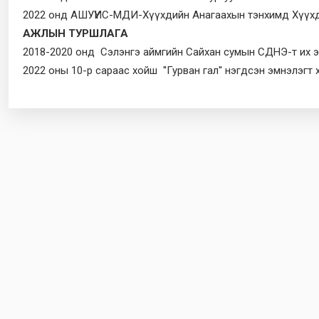
2022 онд АШУҮИС-МДИ-Хүүхдийн Анагаахын тэнхимд Хүүхд
АЖЛЫН ТУРШЛАГА
2018-2020 онд Сэлэнгэ аймгийн Сайхан сумын СДНЭ-т их 
2022 оны 10-р сараас хойш ''Гурван гал'' нэгдсэн эмнэлэгт