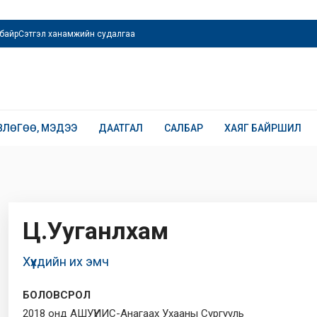
байр
Сэтгэл ханамжийн судалгаа
ВЛӨГӨӨ, МЭДЭЭ
ДААТГАЛ
САЛБАР
ХАЯГ БАЙРШИЛ
Ц.Ууганлхам
Хүүхдийн их эмч
БОЛОВСРОЛ
2018 онд АШУҮИИС-Анагаах Ухааны Сургууль