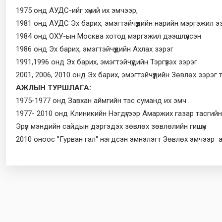
1975 онд АУДС-ийг хүний их эмчээр,
1981 онд АУДС Эх барих, эмэгтэйчүүдийн нарийн мэргэжил 
1984 онд ОХУ-ын Москва хотод мэргэжил дээшлүүлсэн
1986 онд Эх барих, эмэгтэйчүүдийн Ахлах зэрэг
1991,1996 онд Эх барих, эмэгтэйчүүдийн Тэргүүлэх зэрэг
2001, 2006, 2010 онд Эх барих, эмэгтэйчүүдийн Зөвлөх зэрэг 
АЖЛЫН ТУРШЛАГА:
1975-1977 онд Завхан аймгийн тэс суманд их эмч
1977- 2010 онд Клиникийн Нэгдүгээр Амаржих газар тасгийн
Эрүүл мэндийн сайдын дэргэдэх зөвлөх зөвлөлийн гишүүн
2010 оноос ''Гурван гал'' нэгдсэн эмнэлэгт Зөвлөх эмчээр