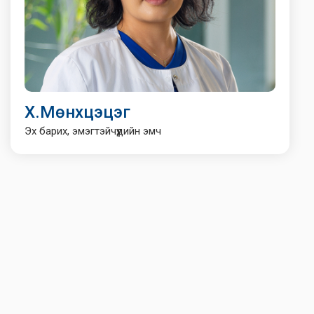
Х.Мөнхцэцэг
Эх барих, эмэгтэйчүүдийн эмч