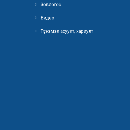
Зөвлөгөө
Видео
Түгээмэл асуулт, хариулт