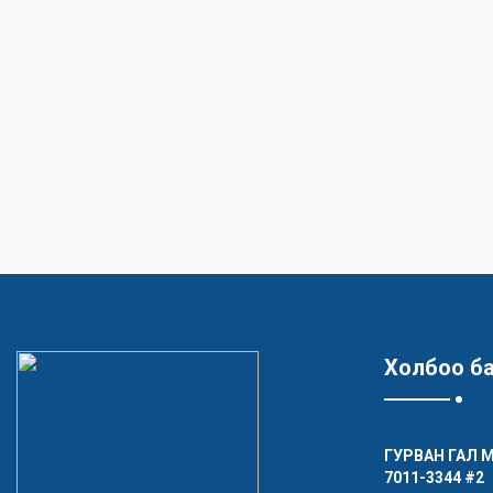
Холбоо б
ГУРВАН ГАЛ 
7011-3344
#2