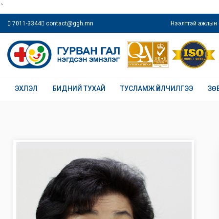
`
7011-3344
contact@ggh.mn
Нээлттэй ажлын 
ЭХЛЭЛ
БИДНИЙ ТУХАЙ
ТУСЛАМЖ ҮЙЛЧИЛГЭЭ
ЗӨ