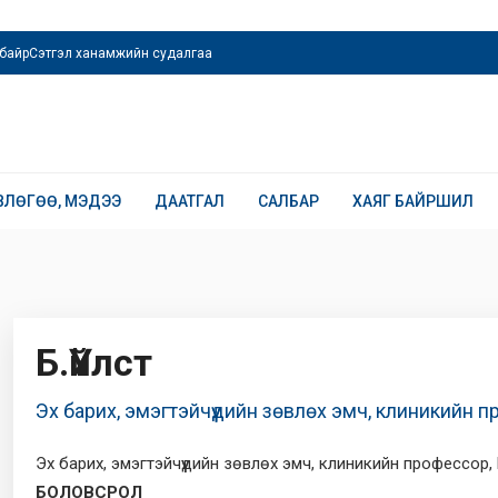
байр
Сэтгэл ханамжийн судалгаа
ВЛӨГӨӨ, МЭДЭЭ
ДААТГАЛ
САЛБАР
ХАЯГ БАЙРШИЛ
Б.Үйлст
Эх барих, эмэгтэйчүүдийн зөвлөх эмч, клиникийн п
Эх барих, эмэгтэйчүүдийн зөвлөх эмч, клиникийн профессор,
БОЛОВСРОЛ