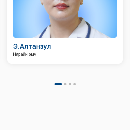
Э.Алтанзул
Нярайн эмч