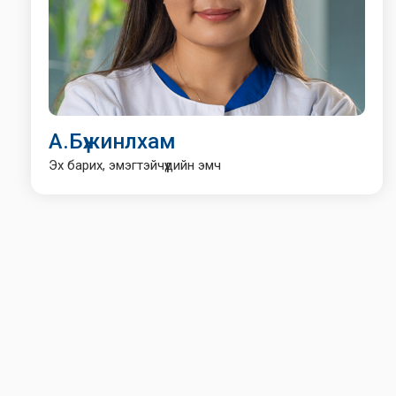
А.Бүжинлхам
Эх барих, эмэгтэйчүүдийн эмч