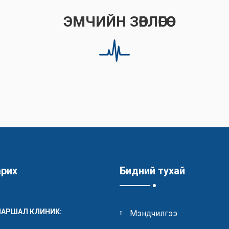
ЭМЧИЙН ЗӨВЛӨГӨӨ
арих
Бидний тухай
МАРШАЛ КЛИНИК:
Мэндчилгээ