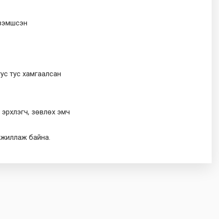
эзэмшсэн
тус тус хамгаалсан
 эрхлэгч, зөвлөх эмч
 ажиллаж байна.