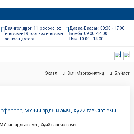
Баянгол дүүрэг, 11-р хороо, эх
Даваа-Баасан: 08:30 - 17:00
нялхсын-19 тоот /эх нялхсын
Бямба: 09:00 -14:00
хашаан дотор/
Ням: 10:00 - 14:00
Эхлэл
Эмч Мэргэжилтнүүд
Б.Үйлст
рофессор, МУ-ын ардын эмч , Хүний гавьяат эмч
 МУ-ын ардын эмч , Хүний гавьяат эмч