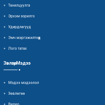
Танилцуулга
Эрхэм зорилго
Удирдлагууд
Эмч мэргэжилтнүүд
Лого татах
Зөвлөгөө, Мэдээ
Мэдээ мэдээлэл
Зөвлөгөө
Видео