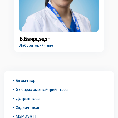
Б.Баярцэцэг
Лабораторийн эмч
Бүх эмч нар
Эх барих эмэгтэйчүүдийн тасаг
Дотрын тасаг
Хүүхдийн тасаг
МЗМЭЭЯТТТ