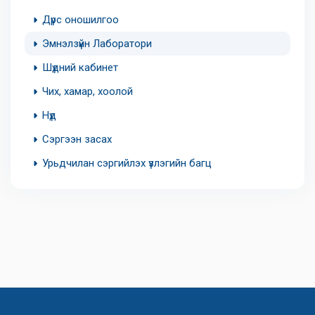
Дүрс оношилгоо
Эмнэлзүйн Лаборатори
Шүдний кабинет
Чих, хамар, хоолой
Нүд
Сэргээн засах
Урьдчилан сэргийлэх үзлэгийн багц