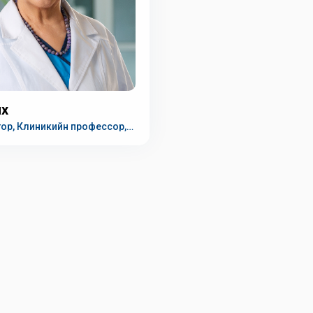
үү
ор, Клиникийн профессор,
й гавьяат эмч, МУ-ын Ардын