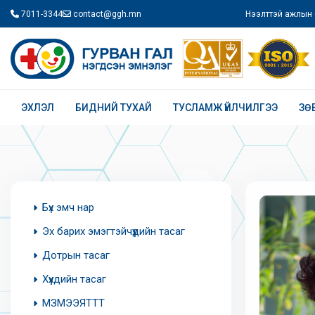
7011-3344
contact@ggh.mn
Нээлттэй ажлын 
ЭХЛЭЛ
БИДНИЙ ТУХАЙ
ТУСЛАМЖ ҮЙЛЧИЛГЭЭ
ЗӨ
Бүх эмч нар
Эх барих эмэгтэйчүүдийн тасаг
Дотрын тасаг
Хүүхдийн тасаг
МЗМЭЭЯТТТ