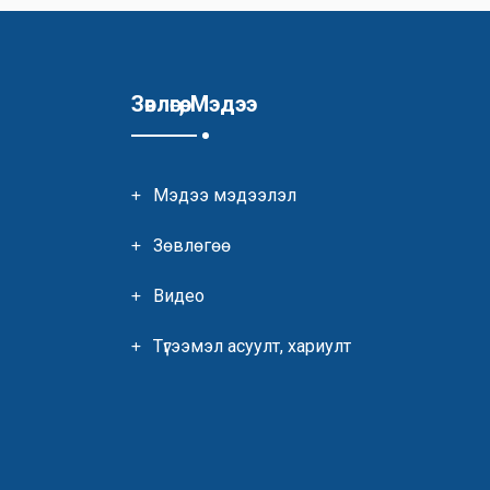
Зөвлөгөө, Мэдээ
Мэдээ мэдээлэл
Зөвлөгөө
Видео
Түгээмэл асуулт, хариулт