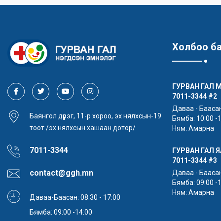
Холбоо б
ГУРВАН ГАЛ 
7011-3344
#2
Даваа - Баасан:
Баянгол дүүрэг, 11-р хороо, эх нялхсын-19
Бямба: 10:00 -
тоот /эх нялхсын хашаан дотор/
Ням: Амарна
7011-3344
ГУРВАН ГАЛ 
7011-3344
#3
contact@ggh.mn
Даваа - Баасан:
Бямба: 09:00 -
Ням: Амарна
Даваа-Баасан: 08:30 - 17:00
Бямба: 09:00 -14:00