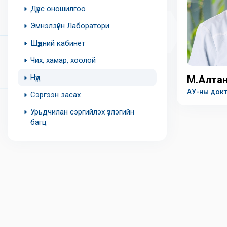
Дүрс оношилгоо
Эмнэлзүйн Лаборатори
Шүдний кабинет
Чих, хамар, хоолой
Нүд
М.Алтанх
АУ-ны докт
Сэргээн засах
МУ-ын хүни
эмч
Урьдчилан сэргийлэх үзлэгийн
багц