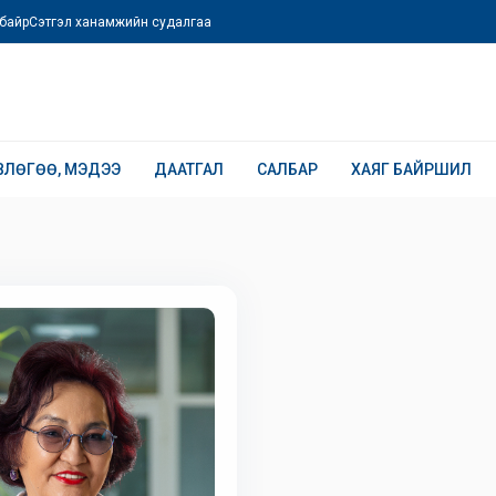
байр
Сэтгэл ханамжийн судалгаа
ВЛӨГӨӨ, МЭДЭЭ
ДААТГАЛ
САЛБАР
ХАЯГ БАЙРШИЛ