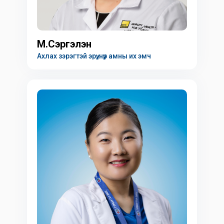
М.Сэргэлэн
Ахлах зэрэгтэй эрүү, нүүр амны их эмч