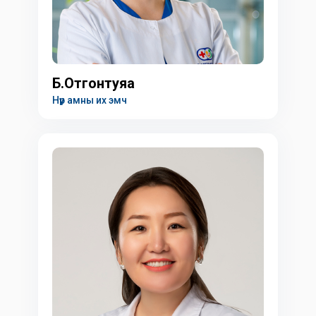
Б.Отгонтуяа
Нүүр амны их эмч