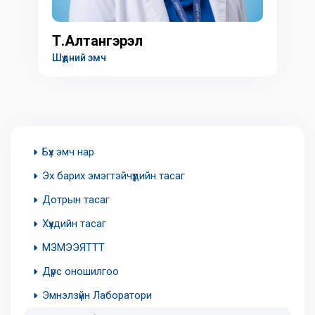
Т.Алтангэрэл
Шүдний эмч
Бүх эмч нар
Эх барих эмэгтэйчүүдийн тасаг
Дотрын тасаг
Хүүхдийн тасаг
МЗМЭЭЯТТТ
Дүрс оношилгоо
Эмнэлзүйн Лаборатори