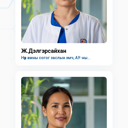
Ж.Дэлгэрсайхан
Нүүр амны согог заслын эмч, АУ-ны
магистрант