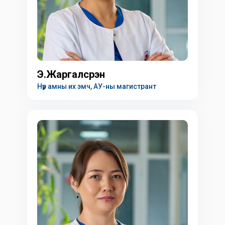
Э.Жаргалсүрэн
Нүүр амны их эмч, АУ-ны магистрант