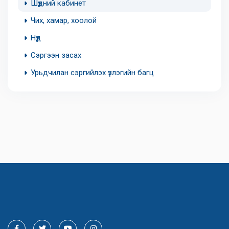
Шүдний кабинет
Чих, хамар, хоолой
Нүд
Сэргээн засах
Урьдчилан сэргийлэх үзлэгийн багц