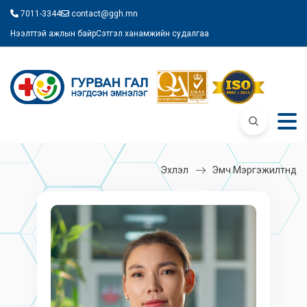
7011-3344
contact@ggh.mn
Нээлттэй ажлын байр
Сэтгэл ханамжийн судалгаа
Эхлэл
Эмч Мэргэжилтнүүд