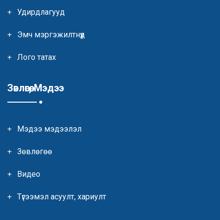
Удирдлагууд
Эмч мэргэжилтнүүд
Лого татах
Зөвлөгөө, Мэдээ
Мэдээ мэдээлэл
Зөвлөгөө
Видео
Түгээмэл асуулт, хариулт