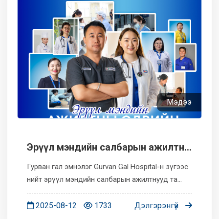
Мэдээ
Эрүүл мэндийн салбарын ажилтны
өдрийн мэнд!
Гурван гал эмнэлэг Gurvan Gal Hospital-н зүгээс
нийт эрүүл мэндийн салбарын ажилтнууд та
бүхэнд мэнд дэвшүүлж байна
2025-08-12
1733
Дэлгэрэнгүй