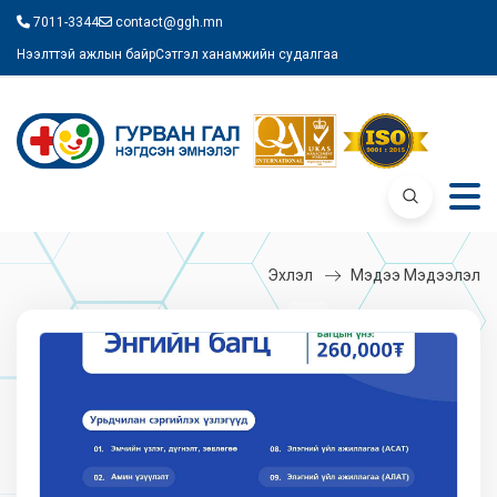
7011-3344
contact@ggh.mn
Нээлттэй ажлын байр
Сэтгэл ханамжийн судалгаа
Эхлэл
Мэдээ Мэдээлэл