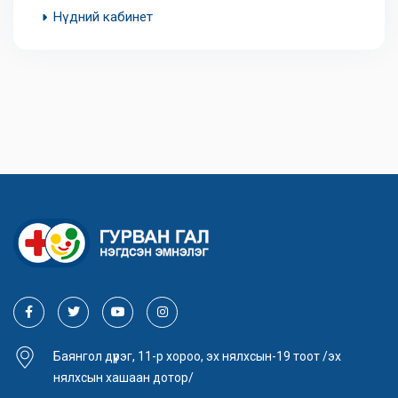
Нүдний кабинет
Баянгол дүүрэг, 11-р хороо, эх нялхсын-19 тоот /эх
нялхсын хашаан дотор/