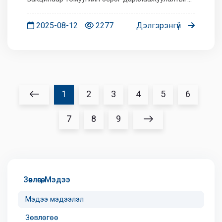
өдөр бүр хийж байна. GCFLU 4 цэнт вакцин нь:
2025-08-12
2277
Дэлгэрэнгүй
1
2
3
4
5
6
7
8
9
Зөвлөгөө, Мэдээ
Мэдээ мэдээлэл
Зөвлөгөө