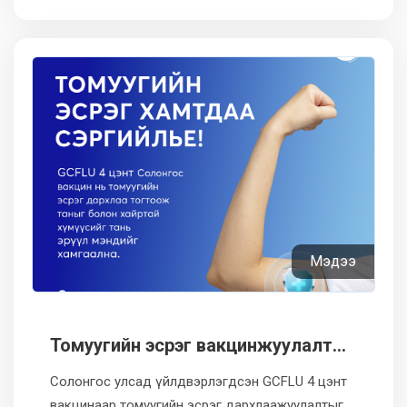
Мэдээ
Томуугийн эсрэг вакцинжуулалт
эхэллээ!
Солонгос улсад үйлдвэрлэгдсэн GCFLU 4 цэнт
вакцинаар томуугийн эсрэг дархлаажуулалтыг