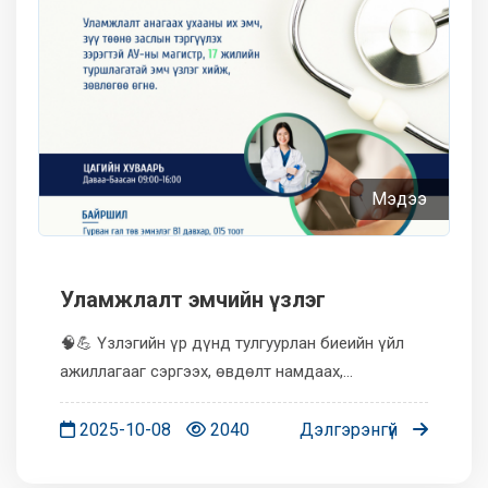
Мэдээ
Уламжлалт эмчийн үзлэг
🧠💪 Үзлэгийн үр дүнд тулгуурлан биеийн үйл
ажиллагааг сэргээх, өвдөлт намдаах,
хөдөлгөөний хязгаарлалтыг багасгах зорилго
бүхий сэргээн засах эмчилгээний цогц багцыг
2025-10-08
2040
Дэлгэрэнгүй
санал болгож байна. 📦 Эмчилгээн...