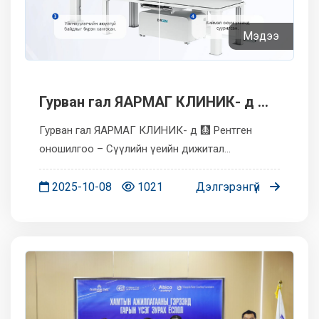
Мэдээ
Гурван гал ЯАРМАГ КЛИНИК- д 🩻
Рентген оношилгоо
Гурван гал ЯАРМАГ КЛИНИК- д 🩻 Рентген
оношилгоо – Сүүлийн үеийн дижитал
аппаратаар •⚕️ Нарийвчилсан өндөр
нягтаршилтай дүрслэл •✅ Найдвартай – Олон
2025-10-08
1021
Дэлгэрэнгүй
улсын стандартад нийцсэн РЕНТГЕН ЗУРАГ
авах, ха...