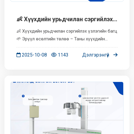
👶 Хүүхдийн урьдчилан сэргийлэх
үзлэгийн багц
👶 Хүүхдийн урьдчилан сэргийлэх үзлэгийн багц
🌱 Эрүүл өсөлтийн төлөө – Таны хүүхдийн
ирээдүйд хөрөнгө оруулалт ✨ Багцын давуу тал
✅ Хүүхдийн өсөлт, хөгжилд тогтмол хяналт
2025-10-08
1143
Дэлгэрэнгүй
тавих ✅ Эрт үед нь э...