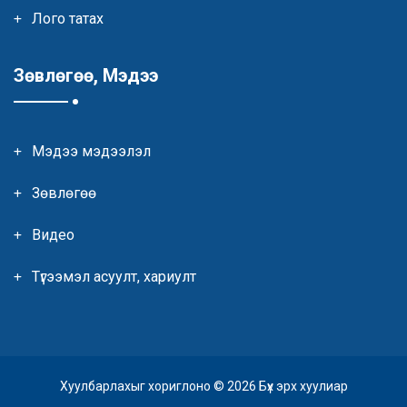
Лого татах
Зөвлөгөө, Мэдээ
Мэдээ мэдээлэл
Зөвлөгөө
Видео
Түгээмэл асуулт, хариулт
Хуулбарлахыг хориглоно © 2026 Бүх эрх хуулиар