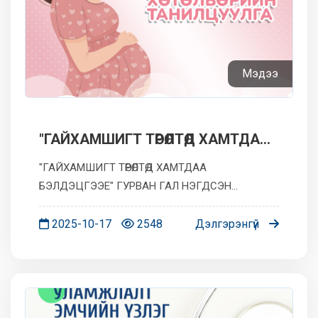
Мэдээ
"ГАЙХАМШИГТ ТӨРӨЛТӨД ХАМТДАА
БЭЛДЭЦГЭЭЕ"
"ГАЙХАМШИГТ ТӨРӨЛТӨД ХАМТДАА
БЭЛДЭЦГЭЭЕ" ГУРВАН ГАЛ НЭГДСЭН
ЭМНЭЛЭГ 15 ЖИЛИЙН ОЙГОО ТОХИОЛДУУЛАН
ЖИРЭМСЭН БОЛОН ЖИРЭМСЛЭХЭЭР ТӨЛӨВЛӨЖ
2025-10-17
2548
Дэлгэрэнгүй
БУЙ БҮСГҮЙЧҮҮДДЭЭ ЗОРИУЛАН ХИЙДЭГ
ГАЙХАМШИГТ ТӨРӨЛТӨНД ХАМТДАА БЭ...