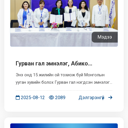
Мэдээ
Гурван гал эмнэлэг, Абико
Академи хамтран Япон улсын
Энэ онд 15 жилийн ой тохиож буй Монголын
франчайз “Baby Coaching”
ууган хувийн болох Гурван гал нэгдсэн эмнэлэг
сургалтыг эхлүүлж байн...
болон Японы Baby Coaching хөтөлбөрийг
Монголд албан ёсоор нэвтрүүлж буй Абико
2025-08-12
2089
Дэлгэрэнгүй
Академи хооронд хамтын ажиллагаа...