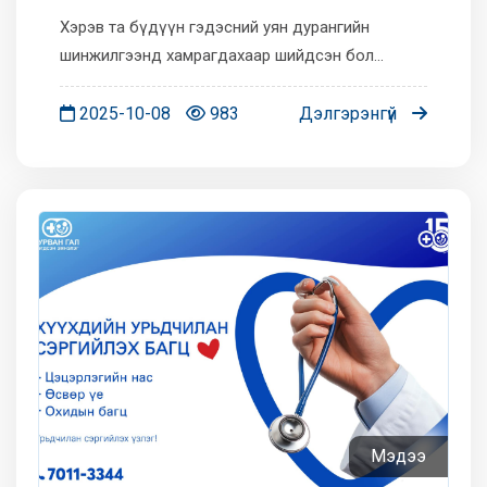
шинжилгээнд үзүүлэх
Хэрэв та бүдүүн гэдэсний уян дурангийн
шаардлагатай шинжүүд.
шинжилгээнд хамрагдахаар шийдсэн бол
дараах зөвлөгөөг уншиж, бэлтгэлээ хангаарай.
🏥Манай дурангийн төв өдөр бүр үйлчилгээ
2025-10-08
983
Дэлгэрэнгүй
үзүүлж байна. Дэлгэрэнгүй мэдээллийг...
Мэдээ