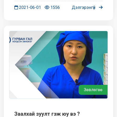
оруулалгүйгээр эмнэлгийн тусламж үйлчилгээг
цахимаар авах боломжийг бид танд олгож
2021-06-01
1556
Дэлгэрэнгүй
байна. - Дотоод шүүр...
Зөвлөгөө
Заалхай зуулт гэж юу вэ ?