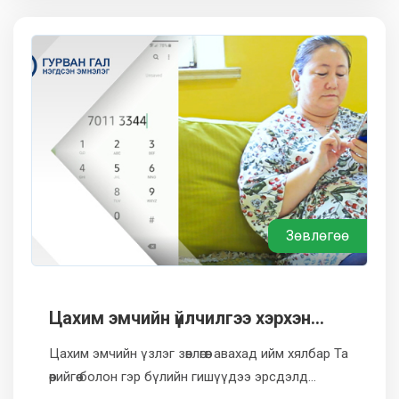
Зөвлөгөө
Цахим эмчийн үйлчилгээ хэрхэн
авах вэ ?
Цахим эмчийн үзлэг зөвлөгөөг авахад ийм хялбар Та
өөрийгөө болон гэр бүлийн гишүүдээ эрсдэлд