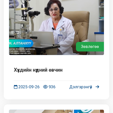
Зөвлөгөө
Хүүхдийн нүдний өвчин
2025-09-26
936
Дэлгэрэнгүй