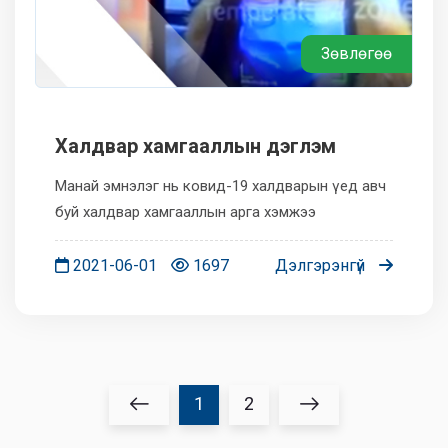
Зөвлөгөө
Халдвар хамгааллын дэглэм
Манай эмнэлэг нь ковид-19 халдварын үед авч
буй халдвар хамгааллын арга хэмжээ
2021-06-01
1697
Дэлгэрэнгүй
1
2