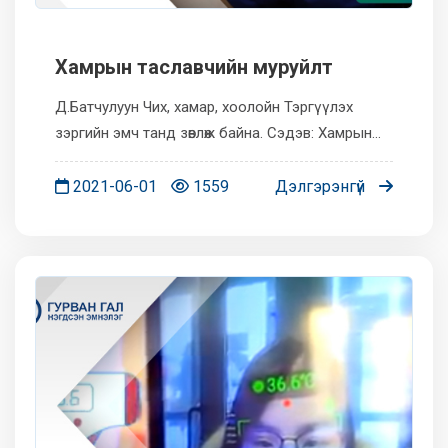
Xамрын таславчийн муруйлт
Д.Батчулуун Чих, хамар, хоолойн Тэргүүлэх
зэргийн эмч танд зөвлөж байна. Сэдэв: Хамрын
хянга болон таславчийн мурийлт
2021-06-01
1559
Дэлгэрэнгүй