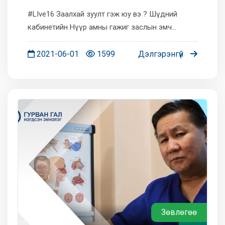
#LIve16 Заалхай зуулт гэж юу вэ ? Шүдний
кабинетийн Нүүр амны гажиг заслын эмч
Э.Уянга танд зөвлөж байна.
2021-06-01
1599
Дэлгэрэнгүй
Зөвлөгөө