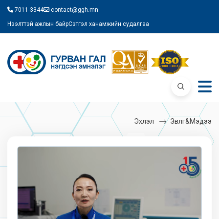
7011-3344
contact@ggh.mn
Нээлттэй ажлын байр
Сэтгэл ханамжийн судалгаа
Эхлэл
Зөвлөгөө&Мэдээ