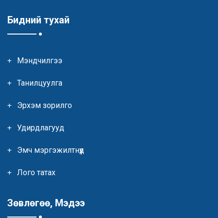
Бидний тухай
Мэндчилгээ
Танилцуулга
Эрхэм зорилго
Удирдлагууд
Эмч мэргэжилтнүүд
Лого татах
Зөвлөгөө, Мэдээ