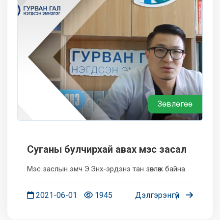
Зөвлөгөө
Суганы булчирхай авах мэс засал
Мэс заслын эмч Э.Энх-эрдэнэ тан зөвлөж байна.
2021-06-01
1945
Дэлгэрэнгүй