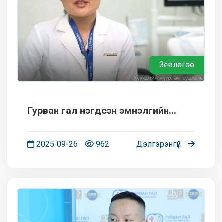
Зөвлөгөө
Гурван гал нэгдсэн эмнэлгийн
ШҮДНИЙ КАБИНЕТ-ийн тусламж
үйлчилгээ
2025-09-26
962
Дэлгэрэнгүй