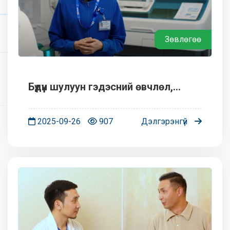
Зөвлөгөө
Бүдүүн шулуун гэдэсний өвчлөл,
хавдрын эрсдэлийг эрт үед нь
оношлох технологийг нэвтрүүллээ.
2025-09-26
907
Дэлгэрэнгүй