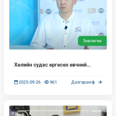
Зөвлөгөө
Хөлийн судас өргөсөх өвчний
талаар эмч зөвлөж байна.
2025-09-26
961
Дэлгэрэнгүй