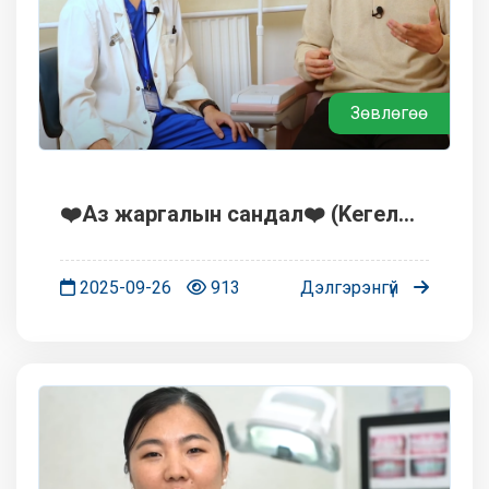
Зөвлөгөө
❤️Аз жаргалын сандал❤️ (Keгел
сандал)
2025-09-26
913
Дэлгэрэнгүй