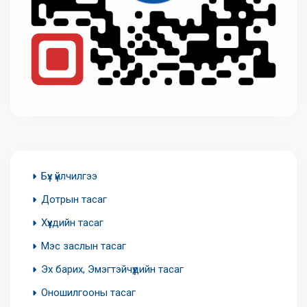
Бүх үйлчилгээ
Дотрын тасаг
Хүүхдийн тасаг
Мэс заслын тасаг
Эх барих, Эмэгтэйчүүдийн тасаг
Оношилгооны тасаг