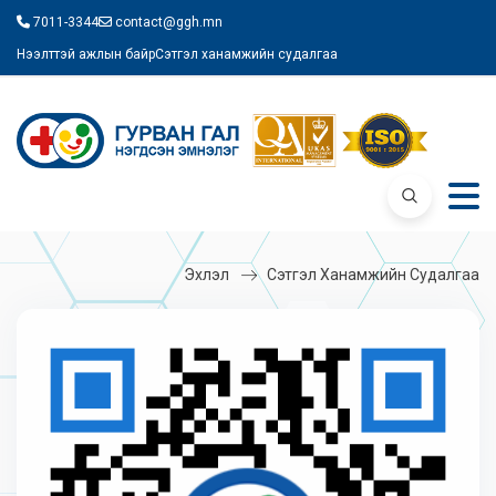
7011-3344
contact@ggh.mn
Нээлттэй ажлын байр
Сэтгэл ханамжийн судалгаа
Эхлэл
Сэтгэл Ханамжийн Судалгаа