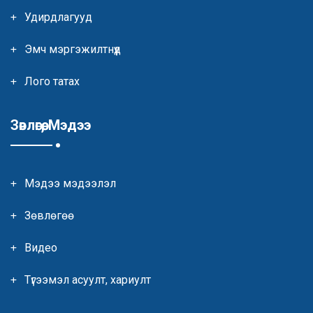
Удирдлагууд
Эмч мэргэжилтнүүд
Лого татах
Зөвлөгөө, Мэдээ
Мэдээ мэдээлэл
Зөвлөгөө
Видео
Түгээмэл асуулт, хариулт