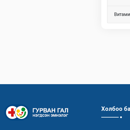
Витами
Холбоо б