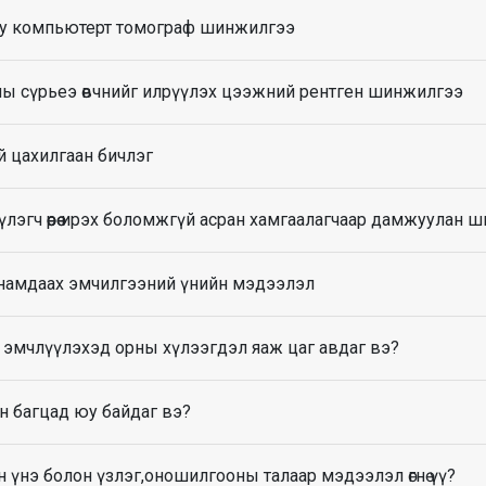
у компьютерт томограф шинжилгээ
ы сүрьеэ өвчнийг илрүүлэх цээжний рентген шинжилгээ
й цахилгаан бичлэг
лэгч өөрөө ирэх боломжгүй асран хамгаалагчаар дамжуулан ш
 намдаах эмчилгээний үнийн мэдээлэл
 эмчлүүлэхэд орны хүлээгдэл яаж цаг авдаг вэ?
н багцад юу байдаг вэ?
йн үнэ болон үзлэг,оношилгооны талаар мэдээлэл өгнө үү?