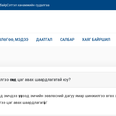
байр
Сэтгэл ханамжийн судалгаа
ВЛӨГӨӨ, МЭДЭЭ
ДААТГАЛ
САЛБАР
ХАЯГ БАЙРШИЛ
ээ өгөхөд цаг авах шаардлагатай юу?
эд эмчдээ үзүүлээд эмчийн зөвлөсний дагуу ямар шинжилгээ өгө
ээ цаг авах шаардлагагүй/