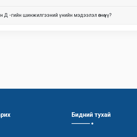
н Д -гийн шинжилгээний үнийн мэдээлэл өгнө үү?
арих
Бидний тухай