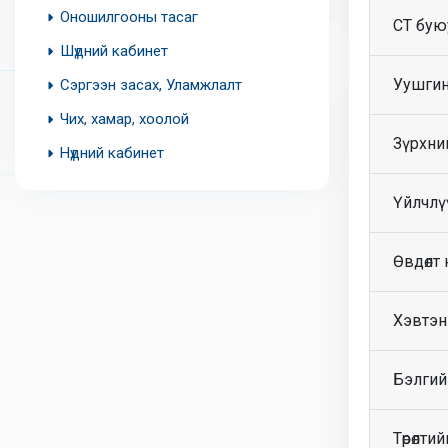
Оношилгооны тасаг
CT бую
Шүдний кабинет
Уушгин
Сэргээн засах, Уламжлалт
Чих, хамар, хоолой
Зүрхни
Нүдний кабинет
Үйлчлүү
Өвдөлт
Хэвтэн
Бэлгий
Төрөлти