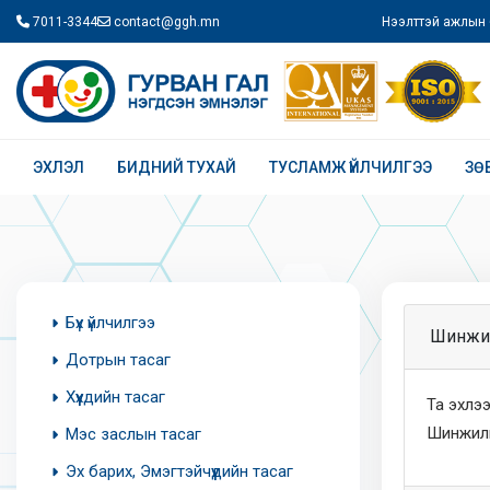
7011-3344
contact@ggh.mn
Нээлттэй ажлын 
ЭХЛЭЛ
БИДНИЙ ТУХАЙ
ТУСЛАМЖ ҮЙЛЧИЛГЭЭ
ЗӨ
Бүх үйлчилгээ
Шинжилг
Дотрын тасаг
Хүүхдийн тасаг
Та эхлэ
Шинжилг
Мэс заслын тасаг
Эх барих, Эмэгтэйчүүдийн тасаг