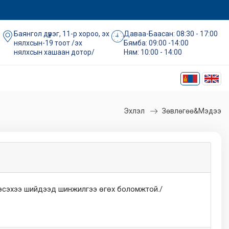
Баянгол дүүрэг, 11-р хороо, эх
Даваа-Баасан: 08:30 - 17:00
нялхсын-19 тоот /эх
Бямба: 09:00 -14:00
нялхсын хашаан дотор/
Ням: 10:00 - 14:00
Эхлэл
Зөвлөгөө&Мэдээ
х эсэхээ шийдээд шинжилгээ өгөх боломжтой./