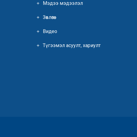
Мэдээ мэдээлэл
Зөвлөгөө
Видео
Түгээмэл асуулт, хариулт