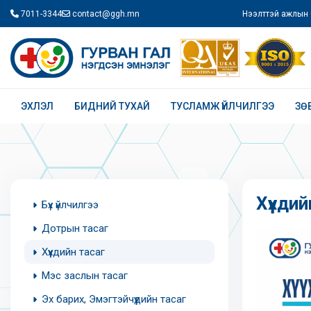
7011-3344
contact@ggh.mn
Нээлттэй ажлын 
ЭХЛЭЛ
БИДНИЙ ТУХАЙ
ТУСЛАМЖ ҮЙЛЧИЛГЭЭ
ЗӨ
Хүүхди
Бүх үйлчилгээ
Дотрын тасаг
Хүүхдийн тасаг
Мэс заслын тасаг
Эх барих, Эмэгтэйчүүдийн тасаг