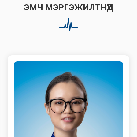
ЭМЧ МЭРГЭЖИЛТНҮҮД