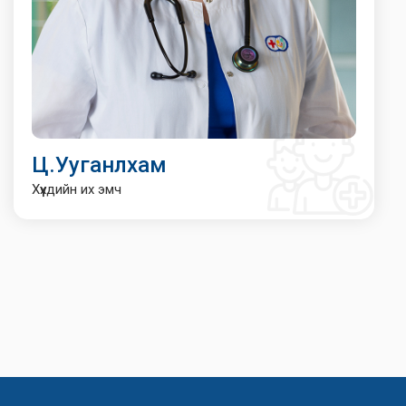
Ц.Ууганлхам
Хүүхдийн их эмч