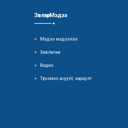
Зөвлөгөө, Мэдээ
Мэдээ мэдээлэл
Зөвлөгөө
Видео
Түгээмэл асуулт, хариулт