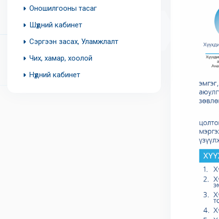
Оношилгооны тасаг
Шүдний кабинет
Сэргээн засах, Уламжлалт
Чих, хамар, хоолой
Нүдний кабинет