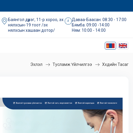
Баянгол дүүрэг, 11-р хороо, эх
Даваа-Баасан: 08:30 - 17:00
нялхсын-19 тоот /эх
Бямба: 09:00 -14:00
нялхсын хашаан дотор/
Ням: 10:00 - 14:00
Эхлэл
Тусламж Үйлчилгээ
Хүүхдийн Тасаг