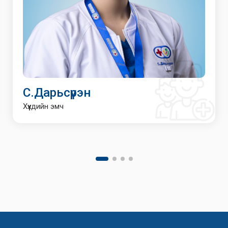
С.Дарьсүрэн
Хүүхдийн эмч