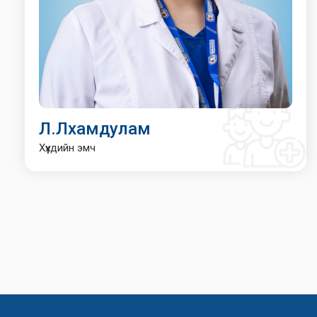
Л.Лхамдулам
Хүүхдийн эмч