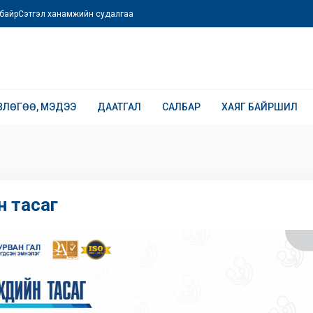
байр
Сэтгэл ханамжийн судалгаа
ВЛӨГӨӨ, МЭДЭЭ
ДААТГАЛ
САЛБАР
ХАЯГ БАЙРШИЛ
йн тасаг